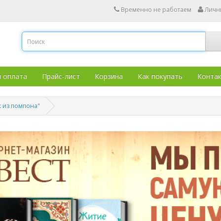
Временно не работаем
Личн
и оплата
Прайс-лист
Корзина
Как покупать
Конта
к из помпона"