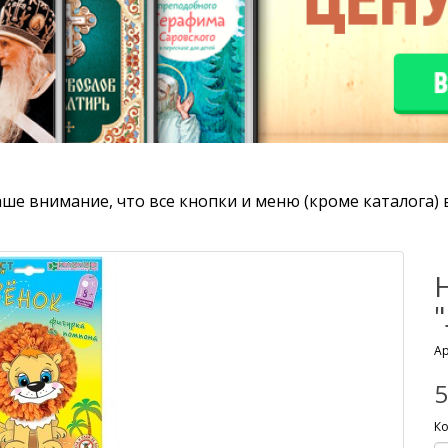
ше внимание, что все кнопки и меню (кроме каталога) 
Ар
5
Ко