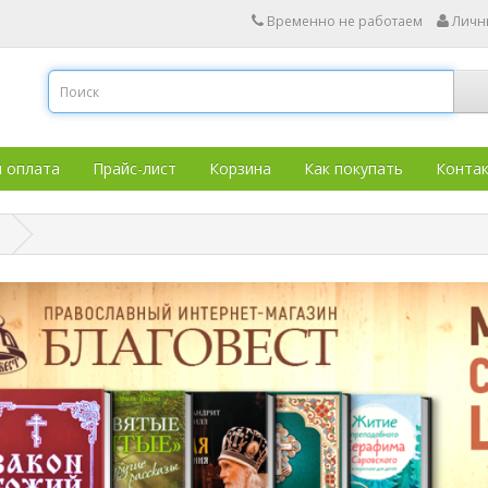
Временно не работаем
Личн
и оплата
Прайс-лист
Корзина
Как покупать
Конта