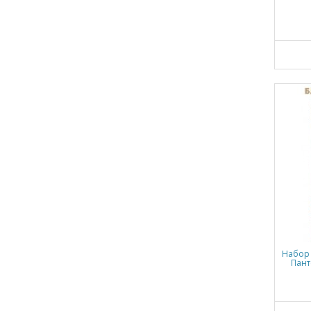
Набор 
Пант