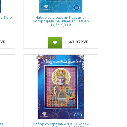
в. Петр
Набор со стразами Пресвятая
Богородица "Умиление". Размер
14,3*19,3 см
УБ.
43.07РУБ.
ая
Набор со стразами "Св. Николай