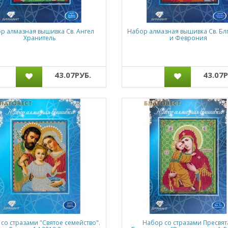
р алмазная вышивка Св. Ангел
Набор алмазная вышивка Св. Блг
Хранитель
и Феврония
43.07РУБ.
43.07Р
со стразами "Святое семейство".
Набор со стразами Пресвят