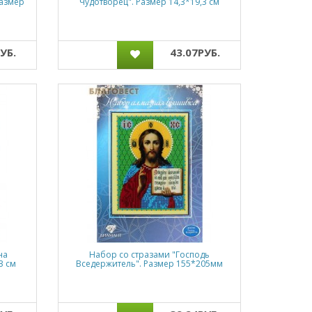
Размер
Чудотворец". Размер 14,3*19,3 см
УБ.
43.07РУБ.
на
Набор со стразами "Господь
3 см
Вседержитель". Размер 155*205мм