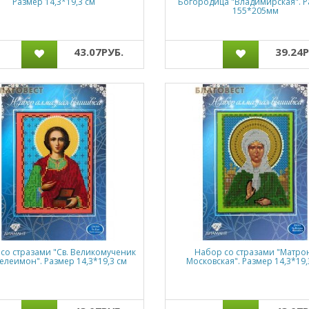
Размер 14,3*19,3 см
Богородица "Владимирская". 
155*205мм
43.07РУБ.
39.24Р
со стразами "Св. Великомученик
Набор со стразами "Матро
елеимон". Размер 14,3*19,3 см
Московская". Размер 14,3*19,